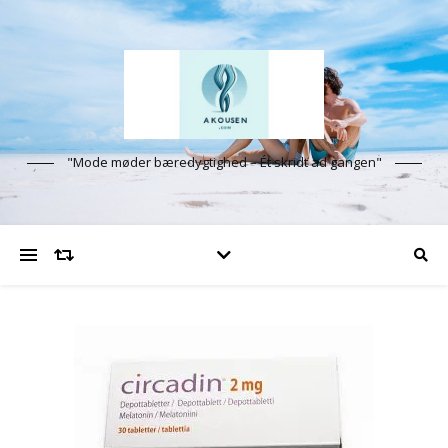
"Mode møder bæredygtighed – Ét skridt ad gangen"