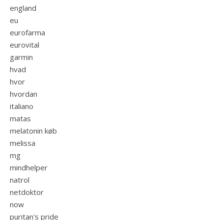
england
eu
eurofarma
eurovital
garmin
hvad
hvor
hvordan
italiano
matas
melatonin køb
melissa
mg
mindhelper
natrol
netdoktor
now
puritan's pride