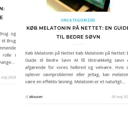
N:
E
UNCATEGORIZED
KØB MELATONIN PÅ NETTET: EN GUID
 Brug og
TIL BEDRE SØVN
til Brug
kommende
Køb Melatonin på Nettet Køb Melatonin på Nettet: 
 rolle i
Guide til Bedre Søvn At få tilstrækkelig søvn 
 mange…
afgørende for vores helbred og velvære. Hvis 
oplever søvnproblemer eller jetlag, kan melaton
 maj 2024
være en effektiv løsning. Melatonin er et naturligt…
Af
akousen
06 maj 20