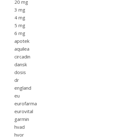
20 mg
3 mg
4 mg
5 mg
6 mg
apotek
aquilea
circadin
dansk
dosis
dr
england
eu
eurofarma
eurovital
garmin
hvad
hvor