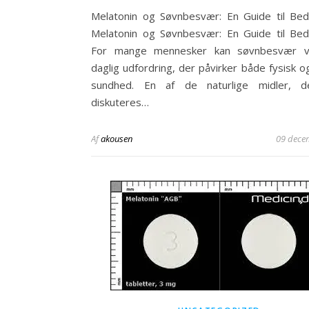
Melatonin og Søvnbesvær: En Guide til Be
Melatonin og Søvnbesvær: En Guide til Be
For mange mennesker kan søvnbesvær 
daglig udfordring, der påvirker både fysisk o
sundhed. En af de naturlige midler, d
diskuteres…
Af
akousen
09 dece