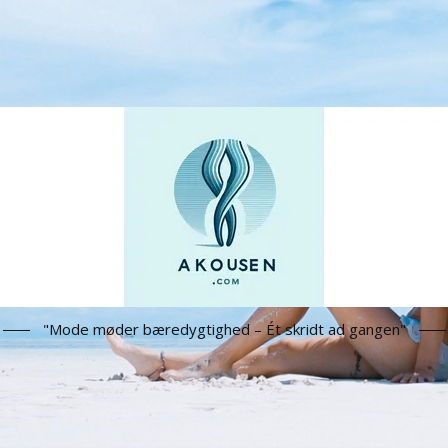
"Mode møder bæredygtighed – Ét skridt ad gangen"