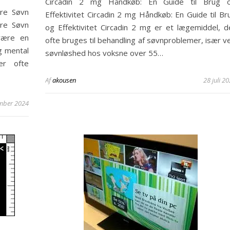
Circadin 2 mg Håndkøb: En Guide til Brug 
dre Søvn
Effektivitet Circadin 2 mg Håndkøb: En Guide til Br
dre Søvn
og Effektivitet Circadin 2 mg er et lægemiddel, d
være en
ofte bruges til behandling af søvnproblemer, især v
g mental
søvnløshed hos voksne over 55…
er ofte
Af
akousen
28 juli 2
mber 2024